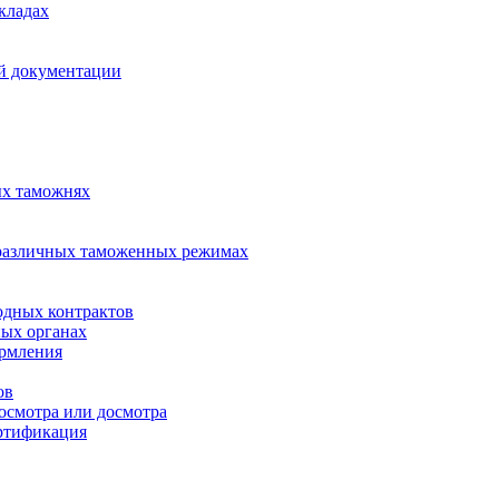
кладах
й документации
ых таможнях
различных таможенных режимах
одных контрактов
ных органах
ормления
ов
осмотра или досмотра
ртификация