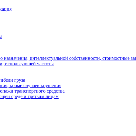
кация
ы
 назначения, интеллектуальной собственности, стоимостные за
ки, использующей частоты
ибели груза
ения, кроме случаев крушения
ропажи транспортного средства
ющей среде и третьим лицам