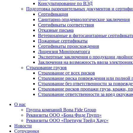
Консультирование по ВЭД
Подготовка разрешительных документов и сертифи
Сертификация
Санитарно-эпидемиологические заключения
Сертификаты соответствия
Отказные письма
Ветеринарные и фитосанитарные сертификат
Пожарные сертификаты
Сертификаты происхождения
Лицензия Минпромторга
Экспертные заключения о продукции двойного
Заключения на возможность ввоза электрони
Страхование грузов
Страхование от всех рисков
Страхование риска повреждения или полной г
Страхование без ответственности за поврежд
Страхование рисков пропажи груза, кражи, п
Страхование ответственности за вред окружа
О нас
Группа компаний Bona Fide Group
Реквизиты ООО «Бона Фиде Групп»
Реквизиты ООО «Претиум Трейд Хаус»
Новости
Сотрудники