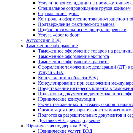
Услуги по консолидации на промежуточных с
Специальное сопровождение грузов конвоем
Страхование грузов
Контроль и оформление товарно-транспортно
Подтверждение фактического вывоза
Подбор оптимального маршрута перевозки
Услуга «door to door»
Аутсорсинг ВЭД
Таможенное оформление
Таможенное оформление товаров на различн
Таможенное оформление экспорта
Таможенное оформление транзита
Оформление таможенных деклараций (ДТ) в 
Услуги СВХ
Консультации в области ВЭД
Консультирование при заключении междунар
Представление интересов клиента в таможен
Подготовка документов для таможенного оф
Юридические консультации
Расчет таможенных платежей, сборов и налог
Организация предварительного таможенного 
Подготовка разрешительных документов и се
Доставка «От двери до двери»
Юридическая поддержка ВЭД
Юридические услуги ВЭД