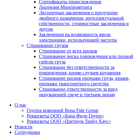
Сертификаты происхождения
Лицензия Минпромторга
Экспертные заключения о продукции
двойного назначения, интеллектуальной
собственности, стоимостные заключения и
другие
Заключения на возможность ввоза
электроники, использующей частоты
Страхование грузов
Страхование от всех рисков
Страхование риска повреждения или полной
гибели груза
Страхование без ответственности за
повреждения, кроме случаев крушения
Страхование рисков пропажи груза, кражи,
пропажи транспортного средства
Страхование ответственности за вред
окружающей среде и третьим лицам
О нас
Группа компаний Bona Fide Group
Реквизиты ООО «Бона Фиде Групп»
Реквизиты ООО «Претиум Трейд Хаус»
Новости
Сотрудники