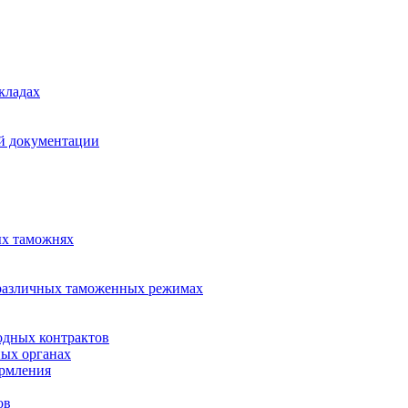
кладах
й документации
ых таможнях
различных таможенных режимах
одных контрактов
ных органах
ормления
ов