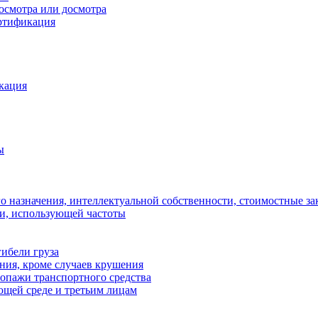
осмотра или досмотра
ртификация
кация
ы
 назначения, интеллектуальной собственности, стоимостные за
ки, использующей частоты
ибели груза
ения, кроме случаев крушения
ропажи транспортного средства
ющей среде и третьим лицам