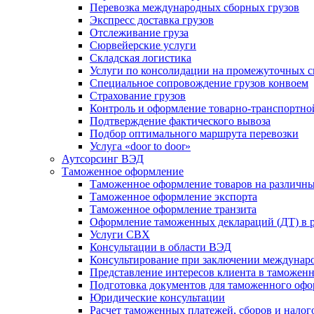
Перевозка международных сборных грузов
Экспресс доставка грузов
Отслеживание груза
Сюрвейерские услуги
Складская логистика
Услуги по консолидации на промежуточных с
Специальное сопровождение грузов конвоем
Страхование грузов
Контроль и оформление товарно-транспортно
Подтверждение фактического вывоза
Подбор оптимального маршрута перевозки
Услуга «door to door»
Аутсорсинг ВЭД
Таможенное оформление
Таможенное оформление товаров на различн
Таможенное оформление экспорта
Таможенное оформление транзита
Оформление таможенных деклараций (ДТ) в 
Услуги СВХ
Консультации в области ВЭД
Консультирование при заключении междунар
Представление интересов клиента в таможен
Подготовка документов для таможенного оф
Юридические консультации
Расчет таможенных платежей, сборов и налог