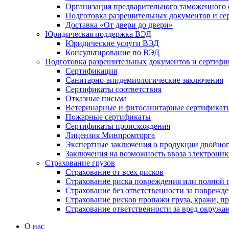
Организация предварительного таможенного 
Подготовка разрешительных документов и се
Доставка «От двери до двери»
Юридическая поддержка ВЭД
Юридические услуги ВЭД
Консультирование по ВЭД
Подготовка разрешительных документов и сертифи
Сертификация
Санитарно-эпидемиологические заключения
Сертификаты соответствия
Отказные письма
Ветеринарные и фитосанитарные сертификат
Пожарные сертификаты
Сертификаты происхождения
Лицензия Минпромторга
Экспертные заключения о продукции двойного
Заключения на возможность ввоза электрони
Страхование грузов
Страхование от всех рисков
Страхование риска повреждения или полной г
Страхование без ответственности за поврежд
Страхование рисков пропажи груза, кражи, п
Страхование ответственности за вред окружа
О нас