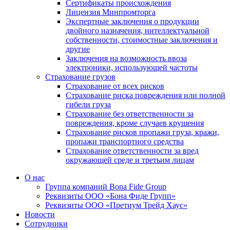
Сертификаты происхождения
Лицензия Минпромторга
Экспертные заключения о продукции
двойного назначения, интеллектуальной
собственности, стоимостные заключения и
другие
Заключения на возможность ввоза
электроники, использующей частоты
Страхование грузов
Страхование от всех рисков
Страхование риска повреждения или полной
гибели груза
Страхование без ответственности за
повреждения, кроме случаев крушения
Страхование рисков пропажи груза, кражи,
пропажи транспортного средства
Страхование ответственности за вред
окружающей среде и третьим лицам
О нас
Группа компаний Bona Fide Group
Реквизиты ООО «Бона Фиде Групп»
Реквизиты ООО «Претиум Трейд Хаус»
Новости
Сотрудники