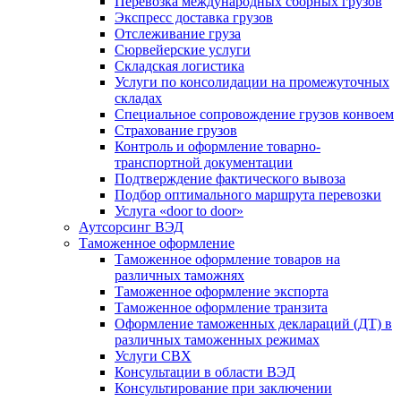
Перевозка международных сборных грузов
Экспресс доставка грузов
Отслеживание груза
Сюрвейерские услуги
Складская логистика
Услуги по консолидации на промежуточных
складах
Специальное сопровождение грузов конвоем
Страхование грузов
Контроль и оформление товарно-
транспортной документации
Подтверждение фактического вывоза
Подбор оптимального маршрута перевозки
Услуга «door to door»
Аутсорсинг ВЭД
Таможенное оформление
Таможенное оформление товаров на
различных таможнях
Таможенное оформление экспорта
Таможенное оформление транзита
Оформление таможенных деклараций (ДТ) в
различных таможенных режимах
Услуги СВХ
Консультации в области ВЭД
Консультирование при заключении